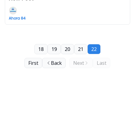
Ahora 84
18
19
20
21
22
First
Back
Next
Last