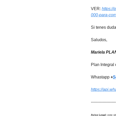
VER:
https:/
000-para-comp
Si tenes duda
Saludos,
Mariela PLA
Plan Integral
Whastapp
+
5
https://api.
-------------------
Aviso Legal:
este si