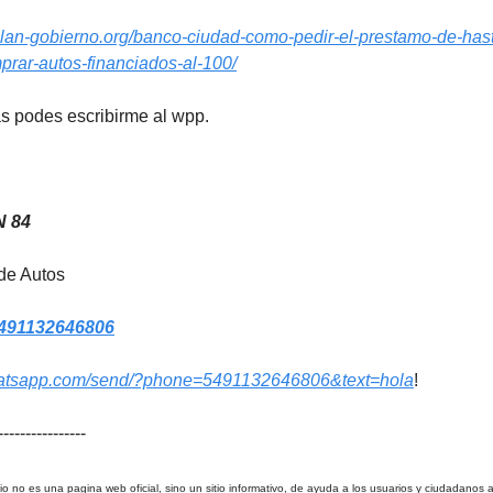
/plan-gobierno.org/banco-ciudad-como-pedir-el-prestamo-de-has
rar-autos-financiados-al-100/
s podes escribirme al wpp.
N 84
 de Autos
491132646806
whatsapp.com/send/?phone=5491132646806&text=hola
!
----------------
tio no es una pagina web oficial, sino un sitio informativo, de ayuda a los usuarios y ciudadanos a