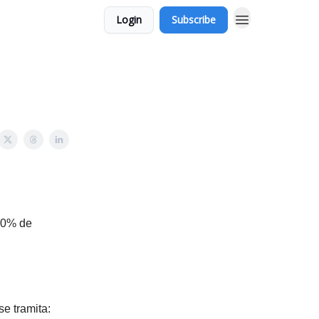
Login
Subscribe
n 0% de
e tramita: